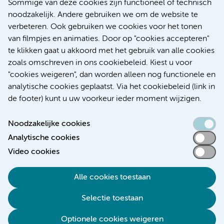
Sommige van deze cookies zijn functioneel of technisch
onderzoek van Amsterdam UMC, Erasmus MC en zes
noodzakelijk. Andere gebruiken we om de website te
andere Nederlandse IVF klinieken. De uitkomsten zijn
verbeteren. Ook gebruiken we cookies voor het tonen
gepubliceerd in het toonaangevende internationale
van filmpjes en animaties. Door op "cookies accepteren"
tijdschrift Human Reproduction.
te klikken gaat u akkoord met het gebruik van alle cookies
zoals omschreven in ons cookiebeleid. Kiest u voor
Bacteriën
Zwangerschap & geboorte
IVF
"cookies weigeren", dan worden alleen nog functionele en
analytische cookies geplaatst. Via het cookiebeleid (link in
de footer) kunt u uw voorkeur ieder moment wijzigen.
Noodzakelijke cookies
Analytische cookies
Toegankelijkheidsverklaring
Video cookies
Responsible disclosure
Alle cookies toestaan
Algemene privacyverklaring
Selectie toestaan
Disclaimer
Colofon
Optionele cookies weigeren