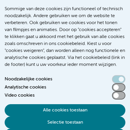
Meer Amsterdam UMC websites:
Sommige van deze cookies zijn functioneel of technisch
noodzakelijk. Andere gebruiken we om de website te
Werken bij Amsterdam UMC
verbeteren. Ook gebruiken we cookies voor het tonen
Over Amsterdam UMC
van filmpjes en animaties. Door op "cookies accepteren"
Nieuws
te klikken gaat u akkoord met het gebruik van alle cookies
Research
zoals omschreven in ons cookiebeleid. Kiest u voor
Educatie Locatie AMC
"cookies weigeren", dan worden alleen nog functionele en
Educatie Locatie VUmc
analytische cookies geplaatst. Via het cookiebeleid (link in
de footer) kunt u uw voorkeur ieder moment wijzigen.
Noodzakelijke cookies
Analytische cookies
Toegankelijkheidsverklaring
Video cookies
Responsible disclosure
Alle cookies toestaan
Algemene privacyverklaring
Selectie toestaan
Disclaimer