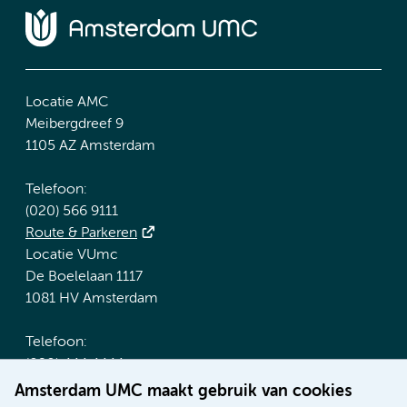
Locatie AMC
Meibergdreef 9
1105 AZ Amsterdam
Telefoon:
(020) 566 9111
Route & Parkeren
Locatie VUmc
De Boelelaan 1117
1081 HV Amsterdam
Telefoon:
(020) 444 4444
Route & Parkeren
Amsterdam UMC maakt gebruik van cookies