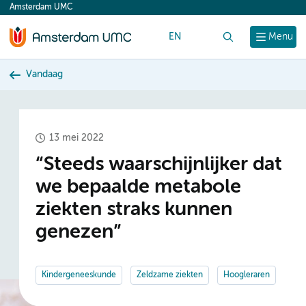
Amsterdam UMC
content
EN
Zoek
Menu
Vandaag
13 mei 2022
“Steeds waarschijnlijker dat
we bepaalde metabole
ziekten straks kunnen
genezen”
Kindergeneeskunde
Zeldzame ziekten
Hoogleraren