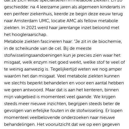
dat ze zich wilde specialiseren in metabole ziekten. En zo
geschiedde: na 4 leerzame jaren als algemeen kinderarts in
een perifeer ziekenhuis, keerde ze begin deze eeuw terug
naar Amsterdam UMC, locatie AMC als fellow metabole
ziekten. In 2021 werd haar jarenlange inzet beloond met
het hoogleraarschap.
Metabole ziekten fascineren haar: “Je zit in de biochemie,
in de scheikunde van de cel. Bij de meeste
stofwisselingsaandoeningen kun je precies zien waar het
misgaat, welk enzym niet goed werkt, welke stof te veel of
te weinig aanwezig is. Tegelijkertijd weten we nog amper
waaróm het dan misgaat. Veel metabole ziekten kunnen
we slechts beperkt behandelen en voor een aantal hebben
we geen antwoord. Maar dat is aan het kenteren, binnen
mijn vakgebied is momenteel veel gaande. We krijgen
steeds meer nieuwe inzichten, begrijpen steeds beter de
gevolgen van erfelijke fouten in de stofwisseling. Er lopen
momenteel veelbelovende onderzoeken naar nieuwe
behandelingen. Het vooruitzicht dat we op een gegeven