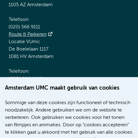
1105 AZ Amsterdam
Telefoon:
(020) 566 9111
Route & Parkeren
Locatie VUmc
De Boelelaan 1117
1081 HV Amsterdam
Telefoon:
(020) 444 4444
Route & Parkeren
Amsterdam UMC maakt gebruik van cookies
Meer Amsterdam UMC websites:
Sommige van deze cookies zijn functioneel of technisch
noodzakelijk. Andere gebruiken we om de website te
Werken bij Amsterdam UMC
verbeteren. Ook gebruiken we cookies voor het tonen
Over Amsterdam UMC
van filmpjes en animaties. Door op "cookies accepteren"
Nieuws
te klikken gaat u akkoord met het gebruik van alle cookies
Research