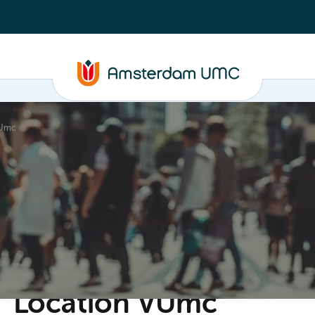
VUmc
C
Steun ons
Evenementen
Actueel
Contact
Location VUmc