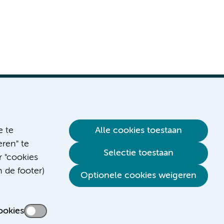
e te
Alle cookies toestaan
ren" te
Selectie toestaan
r "cookies
n de footer)
Optionele cookies weigeren
ookies