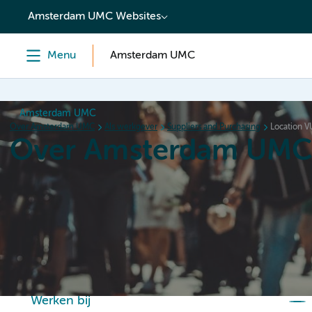
content
Amsterdam UMC Websites
Menu
Amsterdam UMC
Amsterdam UMC
Over Amsterdam UMC
Als werkgever
Suppliers and Purchasing
Location 
Over Amsterdam UM
Home
Organisatie
Hoe wij werken
Als werkgever
Werken bij