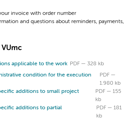
your invoice with order number
ormation and questions about reminders, payments,
n VUmc
tions applicable to the work
PDF
328 kb
strative condition for the execution
PDF
1.980 kb
ecific additions to small project
PDF
155
kb
ecific additions to partial
PDF
181
kb