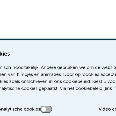
kies
nisch noodzakelijk. Andere gebruiken we om de websit
Meer Amsterdam UMC websites:
en van filmpjes en animaties. Door op "cookies accepte
okies zoals omschreven in ons cookiebeleid. Kiest u voo
Werken bij Amsterdam UMC
lytische cookies geplaatst. Via het cookiebeleid (link i
Over Amsterdam UMC
Nieuws
Research
Analytische cookies
Video c
Educatie Locatie AMC
Educatie Locatie VUmc