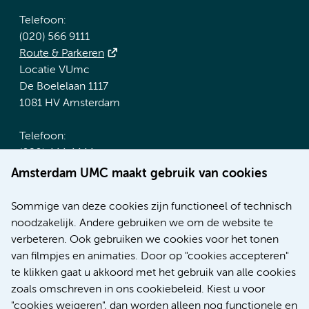
Telefoon:
(020) 566 9111
Route & Parkeren
Locatie VUmc
De Boelelaan 1117
1081 HV Amsterdam
Telefoon:
(020) 444 4444
Route & Parkeren
Amsterdam UMC maakt gebruik van cookies
Meer Amsterdam UMC websites:
Sommige van deze cookies zijn functioneel of technisch
noodzakelijk. Andere gebruiken we om de website te
Werken bij Amsterdam UMC
verbeteren. Ook gebruiken we cookies voor het tonen
Over Amsterdam UMC
van filmpjes en animaties. Door op "cookies accepteren"
Nieuws
te klikken gaat u akkoord met het gebruik van alle cookies
Research
zoals omschreven in ons cookiebeleid. Kiest u voor
Educatie Locatie AMC
"cookies weigeren", dan worden alleen nog functionele en