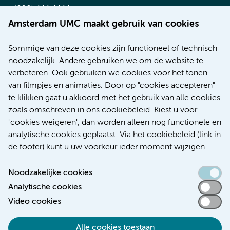
(020) 444 4444
Route & Parkeren
Amsterdam UMC maakt gebruik van cookies
Meer Amsterdam UMC websites:
Sommige van deze cookies zijn functioneel of technisch
noodzakelijk. Andere gebruiken we om de website te
Werken bij Amsterdam UMC
verbeteren. Ook gebruiken we cookies voor het tonen
Over Amsterdam UMC
van filmpjes en animaties. Door op "cookies accepteren"
Nieuws
te klikken gaat u akkoord met het gebruik van alle cookies
Research
zoals omschreven in ons cookiebeleid. Kiest u voor
Educatie Locatie AMC
"cookies weigeren", dan worden alleen nog functionele en
Educatie Locatie VUmc
analytische cookies geplaatst. Via het cookiebeleid (link in
de footer) kunt u uw voorkeur ieder moment wijzigen.
Noodzakelijke cookies
Analytische cookies
Toegankelijkheidsverklaring
Video cookies
Responsible disclosure
Alle cookies toestaan