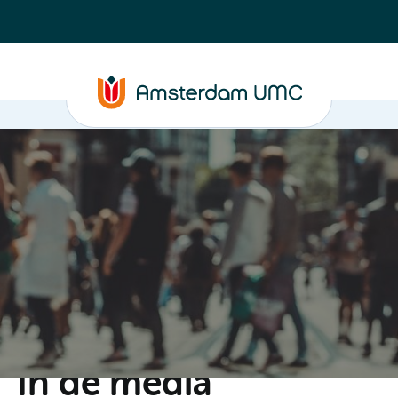
C
Steun ons
Evenementen
Actueel
Contact
In de media