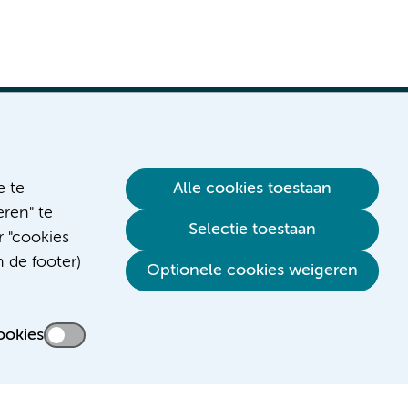
e te
Alle cookies toestaan
ren" te
Selectie toestaan
r "cookies
n de footer)
Optionele cookies weigeren
ookies