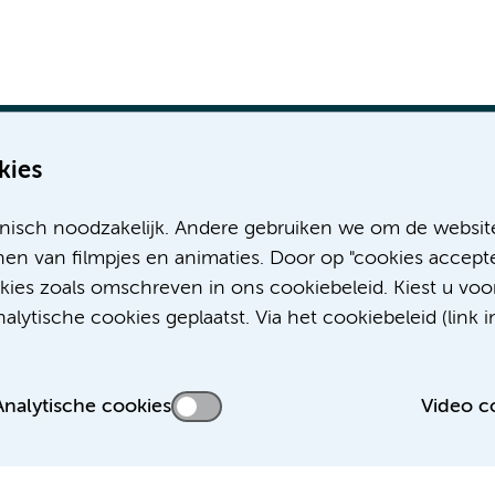
kies
nisch noodzakelijk. Andere gebruiken we om de websit
Meer Amsterdam UMC websites:
en van filmpjes en animaties. Door op "cookies accepte
okies zoals omschreven in ons cookiebeleid. Kiest u voo
Werken bij Amsterdam UMC
lytische cookies geplaatst. Via het cookiebeleid (link i
Over Amsterdam UMC
Nieuws
Research
Analytische cookies
Video c
Educatie Locatie AMC
Educatie Locatie VUmc