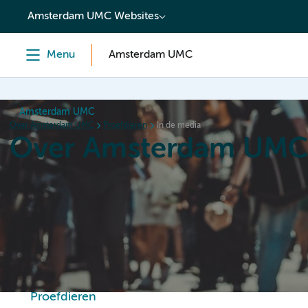
content
Amsterdam UMC Websites
Menu
Amsterdam UMC
Amsterdam UMC
Over Amsterdam UMC
Proefdieren
In de media
Over Amsterdam UM
Home
Organisatie
Hoe wij werken
Als werkgever
Proefdieren