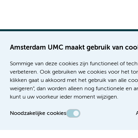
Amsterdam UMC maakt gebruik van coo
Sommige van deze cookies zijn functioneel of tech
Locatie AMC
Locatie VUmc
verbeteren. Ook gebruiken we cookies voor het ton
Meibergdreef 9
De Boelelaan 1117
klikken gaat u akkoord met het gebruik van alle co
1105 AZ Amsterdam
1081 HV Amsterdam
weigeren", dan worden alleen nog functionele en ana
kunt u uw voorkeur ieder moment wijzigen.
Telefoon:
Telefoon:
(020) 566 9111
(020) 444 4444
Noodzakelijke cookies
Route & Parkeren
Route & Parkeren