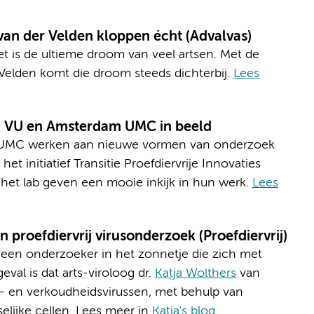
van der Velden kloppen écht (Advalvas)
 is de ultieme droom van veel artsen. Met de
r Velden komt die droom steeds dichterbij.
Lees
van VU en Amsterdam UMC in beeld
UMC werken aan nieuwe vormen van onderzoek
t initiatief Transitie Proefdiervrije Innovaties
et lab geven een mooie inkijk in hun werk.
Lees
 proefdiervrij virusonderzoek (Proefdiervrij)
j een onderzoeker in het zonnetje die zich met
geval is dat arts-viroloog dr.
Katja Wolthers
van
- en verkoudheidsvirussen, met behulp van
elijke cellen. Lees meer in
Katja's blog
.