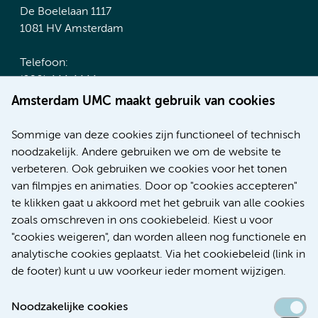
De Boelelaan 1117
1081 HV Amsterdam
Telefoon:
(020) 444 4444
Route & Parkeren
Amsterdam UMC maakt gebruik van cookies
Meer Amsterdam UMC websites:
Sommige van deze cookies zijn functioneel of technisch
noodzakelijk. Andere gebruiken we om de website te
Werken bij Amsterdam UMC
verbeteren. Ook gebruiken we cookies voor het tonen
Over Amsterdam UMC
van filmpjes en animaties. Door op "cookies accepteren"
Nieuws
te klikken gaat u akkoord met het gebruik van alle cookies
Research
zoals omschreven in ons cookiebeleid. Kiest u voor
Educatie Locatie AMC
"cookies weigeren", dan worden alleen nog functionele en
Educatie Locatie VUmc
analytische cookies geplaatst. Via het cookiebeleid (link in
de footer) kunt u uw voorkeur ieder moment wijzigen.
Noodzakelijke cookies