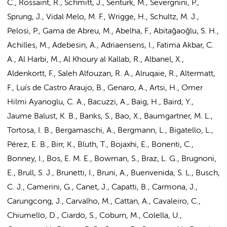
C., Rossaint, R., Schmitt, J., Senturk, M., Severgnini, P.,
Sprung, J., Vidal Melo, M. F., Wrigge, H.,
Schultz, M. J.
,
Pelosi, P., Gama de Abreu, M., Abelha, F., Abitağaoğlu, S. H.,
Achilles, M., Adebesin, A., Adriaensens, I., Fatima Akbar, C.
A., Al Harbi, M., Al Khoury al Kallab, R., Albanel, X.,
Aldenkortt, F., Saleh Alfouzan, R. A., Alruqaie, R., Altermatt,
F., Luís de Castro Araujo, B., Genaro, A., Artsi, H., Omer
Hilmi Ayanoglu, C. A., Bacuzzi, A., Baig, H., Baird, Y.,
Jaume Balust, K. B., Banks, S., Bao, X., Baumgartner, M. L.,
Tortosa, I. B., Bergamaschi, A., Bergmann, L., Bigatello, L.,
Pérez, E. B., Birr, K., Bluth, T., Bojaxhi, E., Bonenti, C.,
Bonney, I.,
Bos, E. M. E.
, Bowman, S., Braz, L. G., Brugnoni,
E., Brull, S. J., Brunetti, I., Bruni, A., Buenvenida, S. L., Busch,
C. J., Camerini, G., Canet, J., Capatti, B., Carmona, J.,
Carungcong, J., Carvalho, M., Cattan, A., Cavaleiro, C.,
Chiumello, D., Ciardo, S., Coburn, M., Colella, U.,