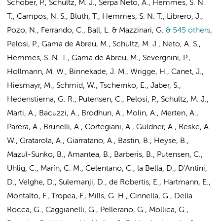
Schober, P.
,
Schultz, M. J.
,
Serpa Neto, A.
,
Hemmes, S. N.
T.
, Campos, N. S., Bluth, T.,
Hemmes, S. N. T.
, Librero, J.,
Pozo, N., Ferrando, C., Ball, L. &
Mazzinari, G.
& 545 others
,
Pelosi, P., Gama de Abreu, M.,
Schultz, M. J.
,
Neto, A. S.
,
Hemmes, S. N. T.
, Gama de Abreu, M., Severgnini, P.,
Hollmann, M. W.
,
Binnekade, J. M.
, Wrigge, H., Canet, J.,
Hiesmayr, M., Schmid, W., Tschernko, E., Jaber, S.,
Hedenstierna, G. R., Putensen, C., Pelosi, P.,
Schultz, M. J.
,
Marti, A., Bacuzzi, A., Brodhun, A., Molin, A., Merten, A.,
Parera, A., Brunelli, A., Cortegiani, A., Güldner, A., Reske, A.
W., Gratarola, A., Giarratano, A., Bastin, B., Heyse, B.,
Mazul-Sunko, B., Amantea, B., Barberis, B., Putensen, C.,
Uhlig, C., Marín, C. M., Celentano, C., la Bella, D., D'Antini,
D., Velghe, D., Sulemanji, D., de Robertis, E., Hartmann, E.,
Montalto, F., Tropea, F., Mills, G. H., Cinnella, G., Della
Rocca, G., Caggianelli, G., Pellerano, G., Mollica, G.,