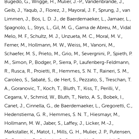
Bugedo, G., Wrigge, H., Mulier, J.-P., Vandenbrande, J.,
Geib, J., Yaqub, J., Florez, J., Mayoral, J. F., Sprung, J., van
Limmen, J.,
Bos, L. D. J.
, de Baerdemaeker, L., Jamaer, L.,
Spagnolo, L., Strys, L., Gil, M. G., Gama de Abreu, M., Vidal
Melo, M. F.,
Schultz, M. J.
, Unzueta, M. C., Moral, M. V.,
Ferner, M.,
Hollmann, M. W.
, Weiss, M., Vanoni, M.,
Schaefer, M. S., Prieto, M., Grio, M., Severgnini, P., Spieth, P.
M., Simon, P., Bodger, P., Sierra, P., Laufenberg-Feldmann,
R., Rusca, R., Proietti, R.,
Hemmes, S. N. T.
, Raineri, S. M.,
Caroleo, S., Sabaté, S.,
de Hert, S.
, Pezzato, S., Treschan, T.
A., Goranovic, T., Koch, T., Bluth, T., Kiss, T., Perilli, V.,
Cegarra, V., Schmid, W., Bluth, T.,
Neto, A. S.
, Bobek, I.,
Canet, J., Cinnella, G., de Baerdemaeker, L., Gregoretti, C.,
Hedenstierna, G. R.,
Hemmes, S. N. T.
, Hiesmayr, M.,
Hollmann, M. W.
, Jaber, S., Laffey, J., Licker, M.-J.,
Markstaller, K., Matot, I., Mills, G. H., Mulier, J. P., Putensen,