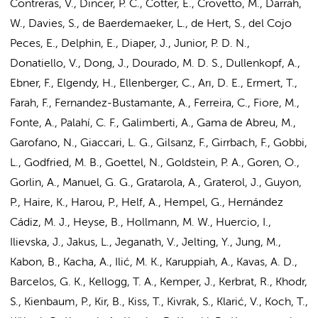
Contreras, V., Dincer, P. C., Cotter, E., Crovetto, M., Darrah,
W., Davies, S., de Baerdemaeker, L.,
de Hert, S.
, del Cojo
Peces, E., Delphin, E., Diaper, J., Junior, P. D. N.,
Donatiello, V., Dong, J., Dourado, M. D. S., Dullenkopf, A.,
Ebner, F., Elgendy, H., Ellenberger, C., Arı, D. E., Ermert, T.,
Farah, F., Fernandez-Bustamante, A., Ferreira, C., Fiore, M.,
Fonte, A., Palahí, C. F., Galimberti, A., Gama de Abreu, M.,
Garofano, N., Giaccari, L. G., Gilsanz, F., Girrbach, F., Gobbi,
L.,
Godfried, M. B.
, Goettel, N., Goldstein, P. A., Goren, O.,
Gorlin, A., Manuel, G. G., Gratarola, A., Graterol, J., Guyon,
P., Haire, K., Harou, P., Helf, A., Hempel, G., Hernández
Cádiz, M. J., Heyse, B.,
Hollmann, M. W.
, Huercio, I.,
Ilievska, J., Jakus, L., Jeganath, V., Jelting, Y., Jung, M.,
Kabon, B., Kacha, A., Ilić, M. K., Karuppiah, A., Kavas, A. D.,
Barcelos, G. K., Kellogg, T. A., Kemper, J., Kerbrat, R., Khodr,
S., Kienbaum, P., Kir, B., Kiss, T., Kivrak, S., Klarić, V., Koch, T.,