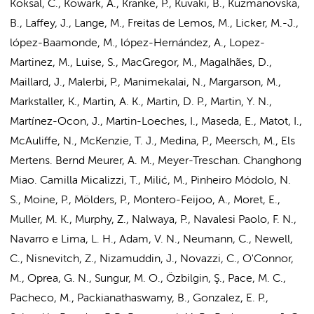
Köksal, C., Kowark, A., Kranke, P., Kuvaki, B., Kuzmanovska,
B., Laffey, J., Lange, M., Freitas de Lemos, M., Licker, M.-J.,
lópez-Baamonde, M., lópez-Hernández, A., Lopez-
Martinez, M., Luise, S., MacGregor, M., Magalhães, D.,
Maillard, J., Malerbi, P., Manimekalai, N., Margarson, M.,
Markstaller, K., Martin, A. K., Martin, D. P., Martin, Y. N.,
Martínez-Ocon, J., Martin-Loeches, I., Maseda, E., Matot, I.,
McAuliffe, N., McKenzie, T. J., Medina, P., Meersch, M., Els
Mertens. Bernd Meurer, A. M., Meyer-Treschan. Changhong
Miao. Camilla Micalizzi, T., Milić, M., Pinheiro Módolo, N.
S., Moine, P., Mölders, P., Montero-Feijoo, A., Moret, E.,
Muller, M. K., Murphy, Z., Nalwaya, P., Navalesi Paolo, F. N.,
Navarro e Lima, L. H., Adam, V. N., Neumann, C., Newell,
C., Nisnevitch, Z., Nizamuddin, J., Novazzi, C., O'Connor,
M., Oprea, G. N., Sungur, M. O., Özbilgin, Ş., Pace, M. C.,
Pacheco, M., Packianathaswamy, B., Gonzalez, E. P.,