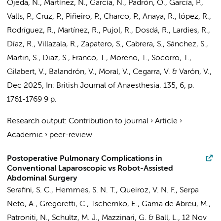
Ojeda, N., Martínez, N., García, N., Padrón, O., García, P.,
Valls, P., Cruz, P., Piñeiro, P., Charco, P., Anaya, R., lópez, R.,
Rodríguez, R., Martínez, R., Pujol, R., Dosdá, R., Lardies, R.,
Díaz, R., Villazala, R., Zapatero, S., Cabrera, S., Sánchez, S.,
Martin, S., Diaz, S., Franco, T., Moreno, T., Socorro, T.,
Gilabert, V., Balandrón, V., Moral, V., Cegarra, V. & Varón, V.
,
Dec 2025
,
In:
British Journal of Anaesthesia.
135
,
6
,
p.
1761-1769
9 p.
Research output
:
Contribution to journal
›
Article
›
Academic
›
peer-review
Postoperative Pulmonary Complications in
Conventional Laparoscopic vs Robot-Assisted
Abdominal Surgery
Serafini, S. C.,
Hemmes, S. N. T.
, Queiroz, V. N. F.,
Serpa
Neto, A.
, Gregoretti, C., Tschernko, E., Gama de Abreu, M.,
Patroniti, N.,
Schultz, M. J.
,
Mazzinari, G.
& Ball, L.,
12 Nov