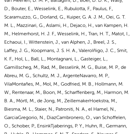
van Meenen, D. M. P.
, Battaglini, D., Boer, D. D. K., Wally,
D., Bouter, E., Wesselink, E., Rubulotta, F.,
Paulus, F.
,
Scaramuzzo, G.,
Dorland, G.
, Kuiper, G. A. J. M.,
Oei, G. T.
M. L.
,
Mazzinari, G.
,
Aslami, H.
, Dejaco, H., van Kampen, H.
M.,
Helmerhorst, H. J. F.
, Wesselink, H., Tran, H. T., Matot, I.,
Echaoui, I., Wittenstein, J., van Alphen, J.,
Breel, J. S.
,
Laffey, J. G., Koopmans, J. S. H. A., ValeroIñigo, J. C.,
Smit,
K. F.
,
Hol, L.
, Ball, L., Montagnani, L., Gasteiger, L.,
Gamillscheg, M., Rad, M.,
Besselink, M. G.
, Buise, M. P., de
Abreu, M. G.,
Schultz, M. J.
, ArgenteNavarro, M. P.,
VilaMontañes, M., Mol, M., Godfried, M. B.,
Hollmann, M.
W.
, Rentenaar, M., Boon, M., Scharffenberg, M.,
Harmon, M.
B. A.
, Mörtl, M., de Jong, M., ZeillemakerHoekstra, M.,
Biesma, M. L., Staier, N., Patroniti, N. A., el Hamel, N.,
GarciaGregorio, N., DiazCambronero, O., van Schoffelen,
O.,
Schober, P.
, EnsinkTjaberings, P. Y.,
Huhn, R.
, Germann,