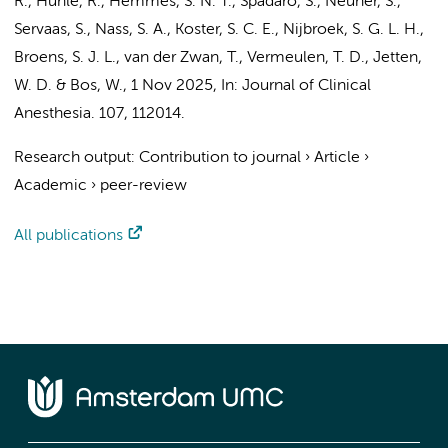
R., Huhle, R.,
Hemmes, S. N. T.
, Spadaro, S., Neuner, S.,
Servaas, S.,
Nass, S. A.
, Koster, S. C. E.,
Nijbroek, S. G. L. H.
,
Broens, S. J. L., van der Zwan, T.,
Vermeulen, T. D.
, Jetten,
W. D. &
Bos, W.
,
1 Nov 2025
,
In:
Journal of Clinical
Anesthesia.
107
, 112014.
Research output
:
Contribution to journal
›
Article
›
Academic
›
peer-review
All publications