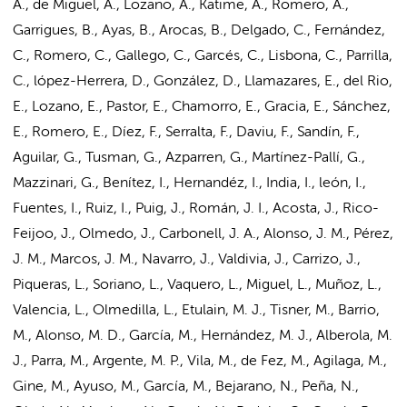
A., de Miguel, Á., Lozano, A., Katime, A., Romero, A.,
Garrigues, B., Ayas, B., Arocas, B., Delgado, C., Fernández,
C., Romero, C., Gallego, C., Garcés, C., Lisbona, C., Parrilla,
C., lópez-Herrera, D., González, D., Llamazares, E., del Rio,
E., Lozano, E., Pastor, E., Chamorro, E., Gracia, E., Sánchez,
E., Romero, E., Díez, F., Serralta, F., Daviu, F., Sandín, F.,
Aguilar, G., Tusman, G., Azparren, G., Martínez-Pallí, G.,
Mazzinari, G.
, Benítez, I., Hernandéz, I., India, I., león, I.,
Fuentes, I., Ruiz, I., Puig, J., Román, J. I., Acosta, J., Rico-
Feijoo, J., Olmedo, J., Carbonell, J. A., Alonso, J. M., Pérez,
J. M., Marcos, J. M., Navarro, J., Valdivia, J., Carrizo, J.,
Piqueras, L., Soriano, L., Vaquero, L., Miguel, L., Muñoz, L.,
Valencia, L., Olmedilla, L., Etulain, M. J., Tisner, M., Barrio,
M., Alonso, M. D., García, M., Hernández, M. J., Alberola, M.
J., Parra, M., Argente, M. P., Vila, M., de Fez, M., Agilaga, M.,
Gine, M., Ayuso, M., García, M., Bejarano, N., Peña, N.,