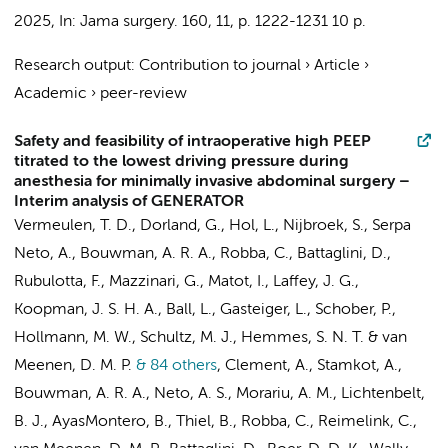
2025
,
In:
Jama surgery.
160
,
11
,
p. 1222-1231
10 p.
Research output
:
Contribution to journal
›
Article
›
Academic
›
peer-review
Safety and feasibility of intraoperative high PEEP
titrated to the lowest driving pressure during
anesthesia for minimally invasive abdominal surgery –
Interim analysis of GENERATOR
Vermeulen, T. D.
,
Dorland, G.
,
Hol, L.
, Nijbroek, S.,
Serpa
Neto, A.
, Bouwman, A. R. A., Robba, C., Battaglini, D.,
Rubulotta, F.,
Mazzinari, G.
, Matot, I., Laffey, J. G.,
Koopman, J. S. H. A., Ball, L., Gasteiger, L.,
Schober, P.
,
Hollmann, M. W.
,
Schultz, M. J.
,
Hemmes, S. N. T.
&
van
Meenen, D. M. P.
& 84 others
,
Clement, A., Stamkot, A.,
Bouwman, A. R. A.,
Neto, A. S.
,
Morariu, A. M.
, Lichtenbelt,
B. J., AyasMontero, B., Thiel, B., Robba, C., Reimelink, C.,