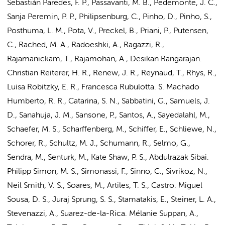
Sebastián Paredes, F. P., Passavanti, M. B., Pedemonte, J. C.,
Sanja Peremin, P. P., Philipsenburg, C., Pinho, D., Pinho, S.,
Posthuma, L. M.
, Pota, V.,
Preckel, B.
, Priani, P., Putensen,
C., Rached, M. A., Radoeshki, A., Ragazzi, R.,
Rajamanickam, T., Rajamohan, A., Desikan Rangarajan.
Christian Reiterer, H. R., Renew, J. R., Reynaud, T., Rhys, R.,
Luisa Robitzky, E. R., Francesca Rubulotta. S. Machado
Humberto, R. R., Catarina, S. N., Sabbatini, G., Samuels, J.
D., Sanahuja, J. M., Sansone, P., Santos, A., Sayedalahl, M.,
Schaefer, M. S., Scharffenberg, M., Schiffer, E., Schliewe, N.,
Schorer, R.,
Schultz, M. J.
, Schumann, R., Selmo, G.,
Sendra, M., Senturk, M., Kate Shaw, P. S., Abdulrazak Sibai.
Philipp Simon, M. S., Simonassi, F., Sinno, C., Sivrikoz, N.,
Neil Smith, V. S., Soares, M., Artiles, T. S., Castro. Miguel
Sousa, D. S., Juraj Sprung, S. S., Stamatakis, E., Steiner, L. A.,
Stevenazzi, A., Suarez-de-la-Rica. Mélanie Suppan, A.,