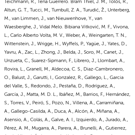
Teichmann, R., Tena Guerrero. Bram Thiel, J. M., Tolós, R.,
Altun, G. T., Tucci, M., Turnbull, Z. A., Turudić, Ž., Unterberg,
M., van Limmen, J., van Nieuwenhove, Y., van
Waesberghe, J., Vidal Melo. Bibiana Vitković, M. F., Vivona,
L., Carlo Alberto Volta, M. V., Weber, A., Weingarten, T. N.,
Wittenstein, J., Wrigge, H., Wyffels, P., Yagüe, J., Yates, D.,
Yavru, A., Zac, L., Zhong, J., Belda, J., Soro, M., Canet, J.,
Unzueta, C., Suarez-Sipmann, F., Librero, J., Llombart, A.,
Rovira, L., Granell, M., Aldecoa, C. S., Diaz-Cambronero,
O., Balust, J., Garutti, I., Gonzalez, R., Gallego, L., Garcia
del Valle, S., Redondo, J., Pestaña, D., Rodríguez, A.,
García, J., Matta, M. D. L., Ibáñez, M., Barrios, F., Hernández,
S., Torres, V., Peiró, S., Pozo, N., Villena, A., Carramiñana,
A., Gallego-Casilda, A., Duca, A., Alcón, A., Miñana, A.,
Asensio, A., Colás, A., Galve, A. I., Izquierdo, A., Jurado, A.,
Pérez, A. M., Mugarra, A., Parera, A., Brunelli, A., Gutierrez,