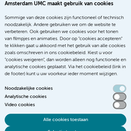
Route & Parkeren
Amsterdam UMC maakt gebruik van cookies
Meer Amsterdam UMC websites:
Sommige van deze cookies zijn functioneel of technisch
noodzakelijk. Andere gebruiken we om de website te
Werken bij Amsterdam UMC
verbeteren. Ook gebruiken we cookies voor het tonen
Over Amsterdam UMC
van filmpjes en animaties. Door op "cookies accepteren"
Nieuws
te klikken gaat u akkoord met het gebruik van alle cookies
Research
zoals omschreven in ons cookiebeleid. Kiest u voor
Educatie Locatie AMC
"cookies weigeren", dan worden alleen nog functionele en
Educatie Locatie VUmc
analytische cookies geplaatst. Via het cookiebeleid (link in
de footer) kunt u uw voorkeur ieder moment wijzigen.
Noodzakelijke cookies
Analytische cookies
Toegankelijkheidsverklaring
Video cookies
Responsible disclosure
Alle cookies toestaan
Algemene privacyverklaring