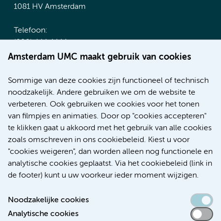
1081 HV Amsterdam
Telefoon:
(020) 444 4444
Route & Parkeren
Amsterdam UMC maakt gebruik van cookies
Meer Amsterdam UMC websites:
Sommige van deze cookies zijn functioneel of technisch
noodzakelijk. Andere gebruiken we om de website te
Werken bij Amsterdam UMC
verbeteren. Ook gebruiken we cookies voor het tonen
Over Amsterdam UMC
van filmpjes en animaties. Door op "cookies accepteren"
Nieuws
te klikken gaat u akkoord met het gebruik van alle cookies
Research
zoals omschreven in ons cookiebeleid. Kiest u voor
Educatie Locatie AMC
"cookies weigeren", dan worden alleen nog functionele en
Educatie Locatie VUmc
analytische cookies geplaatst. Via het cookiebeleid (link in
de footer) kunt u uw voorkeur ieder moment wijzigen.
Noodzakelijke cookies
Analytische cookies