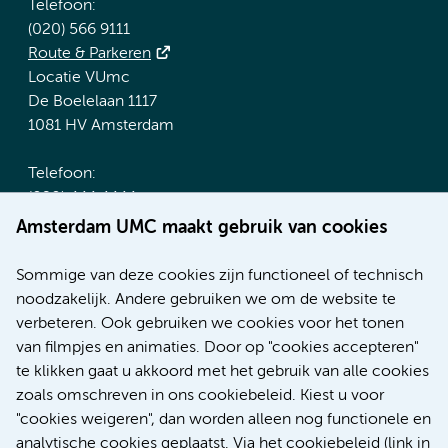
Telefoon:
(020) 566 9111
Route & Parkeren
Locatie VUmc
De Boelelaan 1117
1081 HV Amsterdam
Telefoon:
(020) 444 4444
Route & Parkeren
Amsterdam UMC maakt gebruik van cookies
Meer Amsterdam UMC websites:
Sommige van deze cookies zijn functioneel of technisch
noodzakelijk. Andere gebruiken we om de website te
Werken bij Amsterdam UMC
verbeteren. Ook gebruiken we cookies voor het tonen
Over Amsterdam UMC
van filmpjes en animaties. Door op "cookies accepteren"
Nieuws
te klikken gaat u akkoord met het gebruik van alle cookies
Research
zoals omschreven in ons cookiebeleid. Kiest u voor
Educatie Locatie AMC
"cookies weigeren", dan worden alleen nog functionele en
Educatie Locatie VUmc
analytische cookies geplaatst. Via het cookiebeleid (link in