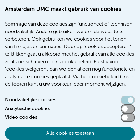
(020) 444 4444
Route & Parkeren
Amsterdam UMC maakt gebruik van cookies
Meer Amsterdam UMC websites:
Sommige van deze cookies zijn functioneel of technisch
noodzakelijk. Andere gebruiken we om de website te
Werken bij Amsterdam UMC
verbeteren. Ook gebruiken we cookies voor het tonen
Over Amsterdam UMC
van filmpjes en animaties. Door op "cookies accepteren"
Nieuws
te klikken gaat u akkoord met het gebruik van alle cookies
Research
zoals omschreven in ons cookiebeleid. Kiest u voor
Educatie Locatie AMC
"cookies weigeren", dan worden alleen nog functionele en
Educatie Locatie VUmc
analytische cookies geplaatst. Via het cookiebeleid (link in
de footer) kunt u uw voorkeur ieder moment wijzigen.
Noodzakelijke cookies
Analytische cookies
Toegankelijkheidsverklaring
Video cookies
Responsible disclosure
Alle cookies toestaan
Algemene privacyverklaring