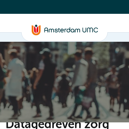
C
Steun ons
Evenementen
Actueel
Contact
Datagedreven zorg