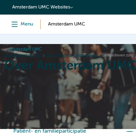
content
Amsterdam UMC Websites
Menu
Amsterdam UMC
Amsterdam UMC
Over Amsterdam UMC
Hoe wij werken
Digitalisering
Datagedreven zorg
Over Amsterdam UM
Home
Organisatie
Hoe wij werken
Als werkgever
Patiënt- en familieparticipatie