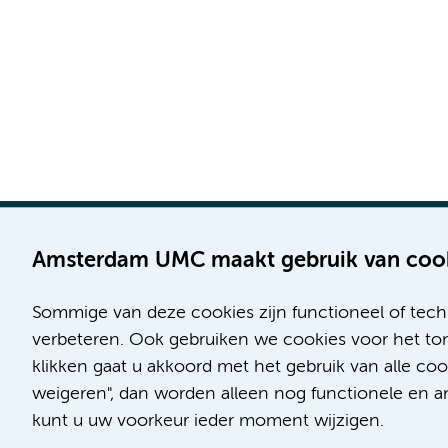
Amsterdam UMC maakt gebruik van coo
Sommige van deze cookies zijn functioneel of tech
Locatie AMC
Locatie VUmc
verbeteren. Ook gebruiken we cookies voor het ton
Meibergdreef 9
De Boelelaan 1117
klikken gaat u akkoord met het gebruik van alle co
1105 AZ Amsterdam
1081 HV Amsterdam
weigeren", dan worden alleen nog functionele en ana
kunt u uw voorkeur ieder moment wijzigen.
Telefoon:
Telefoon: