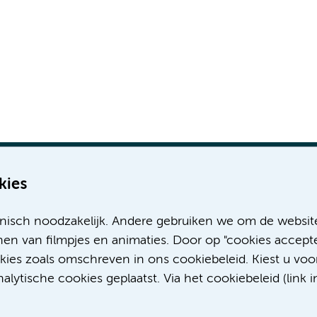
kies
nisch noodzakelijk. Andere gebruiken we om de websit
Meer Amsterdam UMC websites:
en van filmpjes en animaties. Door op "cookies accepte
okies zoals omschreven in ons cookiebeleid. Kiest u voo
Werken bij Amsterdam UMC
lytische cookies geplaatst. Via het cookiebeleid (link i
Over Amsterdam UMC
Nieuws