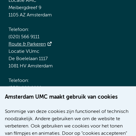
Locatie AMC
Meibergdreef 9
1105 AZ Amsterdam
Telefoon:
(020) 566 9111
Route & Parkeren
Locatie VUmc
De Boelelaan 1117
1081 HV Amsterdam
Telefoon:
(020) 444 4444
Route & Parkeren
Amsterdam UMC maakt gebruik van cookies
Meer Amsterdam UMC websites:
Sommige van deze cookies zijn functioneel of technisch
noodzakelijk. Andere gebruiken we om de website te
Werken bij Amsterdam UMC
verbeteren. Ook gebruiken we cookies voor het tonen
Over Amsterdam UMC
van filmpjes en animaties. Door op "cookies accepteren"