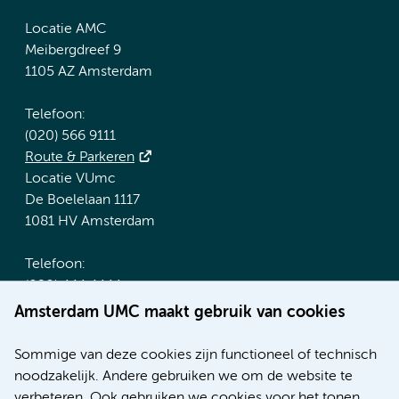
Locatie AMC
Meibergdreef 9
1105 AZ Amsterdam
Telefoon:
(020) 566 9111
Route & Parkeren
Locatie VUmc
De Boelelaan 1117
1081 HV Amsterdam
Telefoon:
(020) 444 4444
Route & Parkeren
Amsterdam UMC maakt gebruik van cookies
Meer Amsterdam UMC websites:
Sommige van deze cookies zijn functioneel of technisch
noodzakelijk. Andere gebruiken we om de website te
Werken bij Amsterdam UMC
verbeteren. Ook gebruiken we cookies voor het tonen