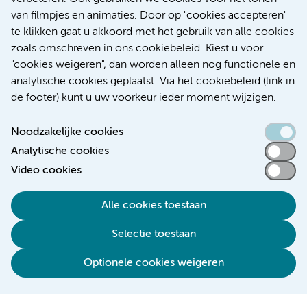
Over Amsterdam UMC
van filmpjes en animaties. Door op "cookies accepteren"
Nieuws
te klikken gaat u akkoord met het gebruik van alle cookies
Research
zoals omschreven in ons cookiebeleid. Kiest u voor
Educatie Locatie AMC
"cookies weigeren", dan worden alleen nog functionele en
Educatie Locatie VUmc
analytische cookies geplaatst. Via het cookiebeleid (link in
de footer) kunt u uw voorkeur ieder moment wijzigen.
Noodzakelijke cookies
Analytische cookies
Toegankelijkheidsverklaring
Video cookies
Responsible disclosure
Alle cookies toestaan
Algemene privacyverklaring
Selectie toestaan
Disclaimer
Colofon
Optionele cookies weigeren