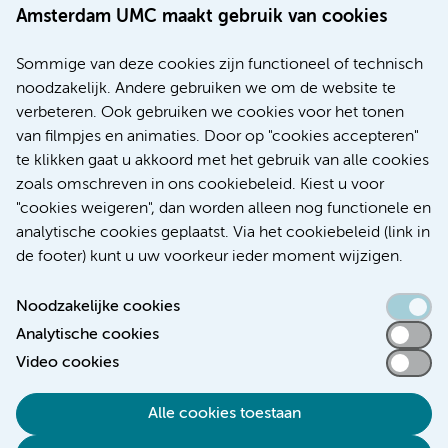
Route & Parkeren
Amsterdam UMC maakt gebruik van cookies
Meer Amsterdam UMC websites:
Sommige van deze cookies zijn functioneel of technisch
noodzakelijk. Andere gebruiken we om de website te
Werken bij Amsterdam UMC
verbeteren. Ook gebruiken we cookies voor het tonen
Over Amsterdam UMC
van filmpjes en animaties. Door op "cookies accepteren"
Nieuws
te klikken gaat u akkoord met het gebruik van alle cookies
Research
zoals omschreven in ons cookiebeleid. Kiest u voor
Educatie Locatie AMC
"cookies weigeren", dan worden alleen nog functionele en
Educatie Locatie VUmc
analytische cookies geplaatst. Via het cookiebeleid (link in
de footer) kunt u uw voorkeur ieder moment wijzigen.
Noodzakelijke cookies
Analytische cookies
Toegankelijkheidsverklaring
Video cookies
Responsible disclosure
Alle cookies toestaan
Algemene privacyverklaring