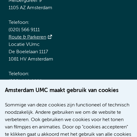
Meibergdreef 9
1105 AZ Amsterdam
Telefoon:
(020) 566 9111
Route & Parkeren
Locatie VUmc
De Boelelaan 1117
1081 HV Amsterdam
Telefoon:
(020) 444 4444
Route & Parkeren
Amsterdam UMC maakt gebruik van cookies
Meer Amsterdam UMC websites:
Sommige van deze cookies zijn functioneel of technisch
noodzakelijk. Andere gebruiken we om de website te
Werken bij Amsterdam UMC
verbeteren. Ook gebruiken we cookies voor het tonen
Over Amsterdam UMC
van filmpjes en animaties. Door op "cookies accepteren"
Nieuws
te klikken gaat u akkoord met het gebruik van alle cookies