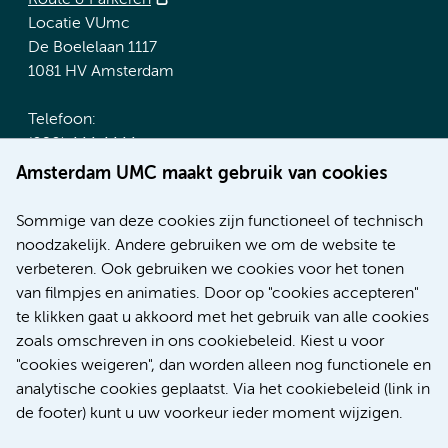
Route & Parkeren
Locatie VUmc
De Boelelaan 1117
1081 HV Amsterdam
Telefoon:
(020) 444 4444
Route & Parkeren
Amsterdam UMC maakt gebruik van cookies
Meer Amsterdam UMC websites:
Sommige van deze cookies zijn functioneel of technisch
noodzakelijk. Andere gebruiken we om de website te
Werken bij Amsterdam UMC
verbeteren. Ook gebruiken we cookies voor het tonen
Over Amsterdam UMC
van filmpjes en animaties. Door op "cookies accepteren"
Nieuws
te klikken gaat u akkoord met het gebruik van alle cookies
Research
zoals omschreven in ons cookiebeleid. Kiest u voor
Educatie Locatie AMC
"cookies weigeren", dan worden alleen nog functionele en
Educatie Locatie VUmc
analytische cookies geplaatst. Via het cookiebeleid (link in
de footer) kunt u uw voorkeur ieder moment wijzigen.