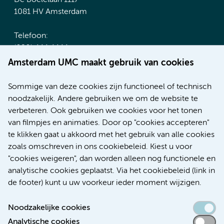
De Boelelaan 1117
1081 HV Amsterdam
Telefoon:
(020) 444 4444
Route & Parkeren
Amsterdam UMC maakt gebruik van cookies
Meer Amsterdam UMC websites:
Sommige van deze cookies zijn functioneel of technisch
noodzakelijk. Andere gebruiken we om de website te
Werken bij Amsterdam UMC
verbeteren. Ook gebruiken we cookies voor het tonen
Over Amsterdam UMC
van filmpjes en animaties. Door op "cookies accepteren"
Nieuws
te klikken gaat u akkoord met het gebruik van alle cookies
Research
zoals omschreven in ons cookiebeleid. Kiest u voor
Educatie Locatie AMC
"cookies weigeren", dan worden alleen nog functionele en
Educatie Locatie VUmc
analytische cookies geplaatst. Via het cookiebeleid (link in
de footer) kunt u uw voorkeur ieder moment wijzigen.
Noodzakelijke cookies
Analytische cookies